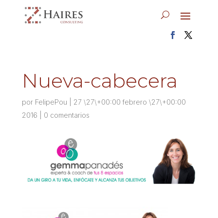
Nueva-cabecera
por
FelipePou
|
27 \27\+00:00 febrero \27\+00:00
2016
|
0 comentarios