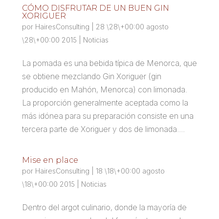
CÓMO DISFRUTAR DE UN BUEN GIN
XORIGUER
por
HairesConsulting
|
28 \28\+00:00 agosto
\28\+00:00 2015
|
Noticias
La pomada es una bebida típica de Menorca, que
se obtiene mezclando Gin Xoriguer (gin
producido en Mahón, Menorca) con limonada.
La proporción generalmente aceptada como la
más idónea para su preparación consiste en una
tercera parte de Xoriguer y dos de limonada....
Mise en place
por
HairesConsulting
|
18 \18\+00:00 agosto
\18\+00:00 2015
|
Noticias
Dentro del argot culinario, donde la mayoría de