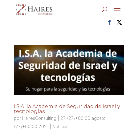
I.S.A. la Academia de Seguridad de Israel y
tecnologías.
por
HairesConsulting
|
27 \27\+00:00 agosto
\27\+00:00 2021
|
Noticias