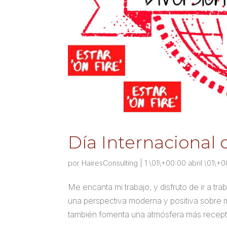
Día Internacional d
por
HairesConsulting
|
1 \01\+00:00 abril \01\+
Me encanta mi trabajo, y disfruto de ir a t
una perspectiva moderna y positiva sobre mi
también fomenta una atmósfera más recepti