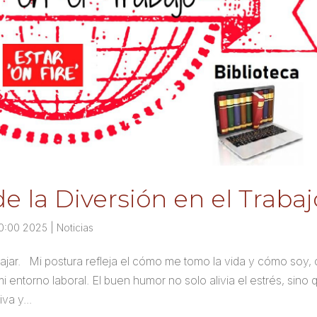
e la Diversión en el Trabaj
00:00 2025
|
Noticias
rabajar. Mi postura refleja el cómo me tomo la vida y cómo soy,
 entorno laboral. El buen humor no solo alivia el estrés, sino 
va y...