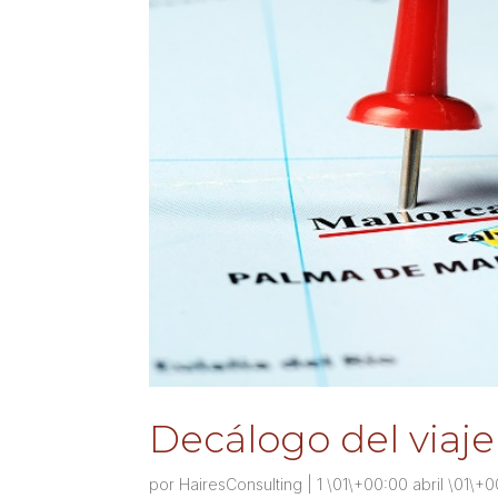
Decálogo del viaje
por
HairesConsulting
|
1 \01\+00:00 abril \01\+