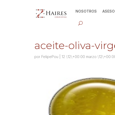
NOSOTROS
ASESO
aceite-oliva-vir
por
FelipePou
|
12 \12\+00:00 marzo \12\+00:0