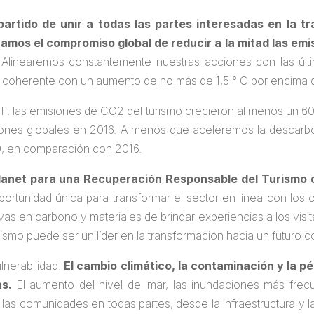
tido de unir a todas las partes interesadas en la tra
yamos el compromiso global de reducir a la mitad las em
Alinearemos constantemente nuestras acciones con las últim
 coherente con un aumento de no más de 1,5 ° C por encima de
ITF, las emisiones de CO2 del turismo crecieron al menos un 
siones globales en 2016. A menos que aceleremos la descarbo
, en comparación con 2016.
Planet para una Recuperación Responsable del Turismo
rtunidad única para transformar el sector en línea con los 
as en carbono y materiales de brindar experiencias a los visitan
ismo puede ser un líder en la transformación hacia un futuro 
lnerabilidad.
El cambio climático, la contaminación y la p
as.
El aumento del nivel del mar, las inundaciones más fre
as comunidades en todas partes, desde la infraestructura y la