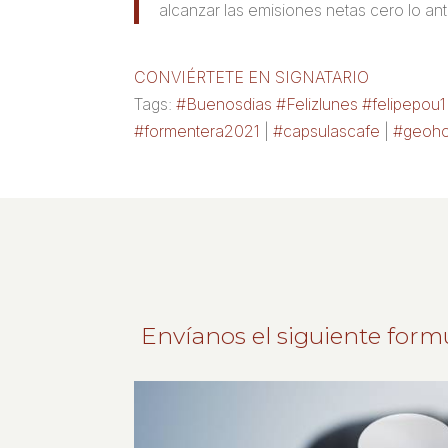
alcanzar las emisiones netas cero lo an
CONVIÉRTETE EN SIGNATARIO
Tags:
#Buenosdias #Felizlunes #felipepou
#formentera2021
|
#capsulascafe
|
#geoho
Envíanos el siguiente form