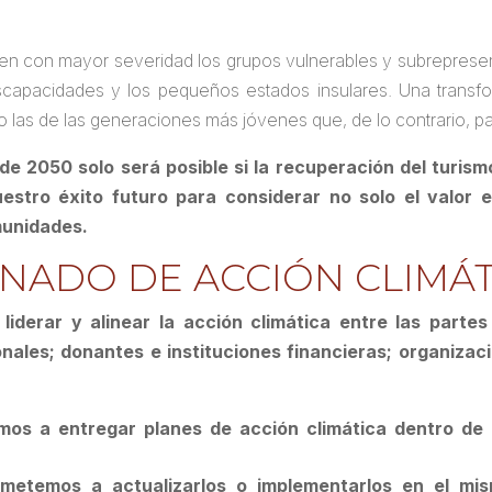
nten con mayor severidad los grupos vulnerables y subrepres
scapacidades y los pequeños estados insulares. Una transfor
 las de las generaciones más jóvenes que, de lo contrario, pag
de 2050 solo será posible si la recuperación del turis
uestro éxito futuro para considerar no solo el valor 
munidades.
NADO DE ACCIÓN CLIMÁTI
liderar y alinear la acción climática entre las partes 
ales; donantes e instituciones financieras; organizacio
os a entregar planes de acción climática dentro de l
metemos a actualizarlos o implementarlos en el mis