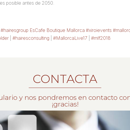
tes posible antes de 2050.
1 #hairesgroup EsCafe Boutique Mallorca #xiroievents #mall
lder
|
#hairesconsulting
|
#MallorcaLive17
|
#mlf2018
CONTACTA
ulario y nos pondremos en contacto con
¡gracias!