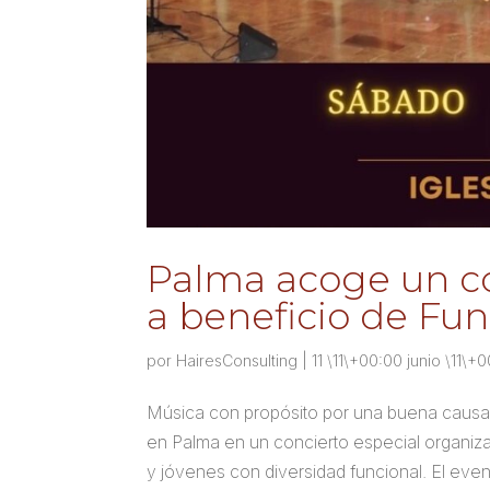
Palma acoge un co
a beneficio de F
por
HairesConsulting
|
11 \11\+00:00 junio \11\
Música con propósito por una buena causa. 
en Palma en un concierto especial organiz
y jóvenes con diversidad funcional. El event