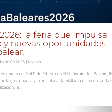
026: la feria que impulsa
 y nuevas oportunidades
balear.
04\+00:00 2026
|
Noticias
ebrará del 9 al 11 de febrero en el Velòdrom Illes Balears, l
r: la gastronomía y la hostelería de Mallorca están entrando 
zación, la...