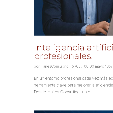
Inteligencia artifi
profesionales.
por
HairesConsulting
|
5 \05\+00:00 mayo \05
En un entorno profesional cada vez más exige
herramienta clave para mejorar la eficiencia
Desde Haires Consulting, junto...