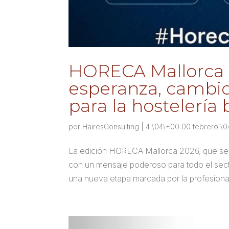
HORECA Mallorca 2
esperanza, cambio
para la hostelería 
por
HairesConsulting
|
4 \04\+00:00 febrero \
La edición HORECA Mallorca 2026, que se cel
con un mensaje poderoso para todo el secto
una nueva etapa marcada por la profesionali