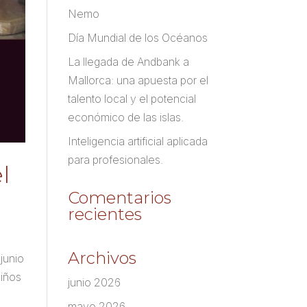
Nemo
Día Mundial de los Océanos
La llegada de Andbank a
Mallorca: una apuesta por el
talento local y el potencial
económico de las islas.
Inteligencia artificial aplicada
para profesionales.
l
Comentarios
recientes
Archivos
junio
niños
junio 2026
mayo 2026