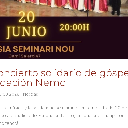
ncierto solidario de góspe
undación Nemo
+00:00 2026
|
Noticias
La música y la solidaridad se unirán el próximo sábado 20 de 
ado a beneficio de Fundación Nemo, entidad que trabaja con 
o tendrá...