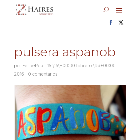
pulsera aspanob
por
FelipePou
|
15 \15\+00:00 febrero \15\+00:00
2016
|
0 comentarios