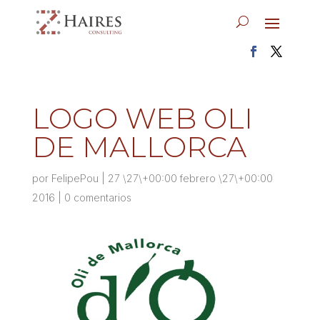
LOGO WEB OLI
DE MALLORCA
por
FelipePou
|
27 \27\+00:00 febrero \27\+00:00
2016
|
0 comentarios