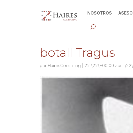
NOSOTROS
ASESO
botall Tragus
por
HairesConsulting
|
22 \22\+00:00 abril \2