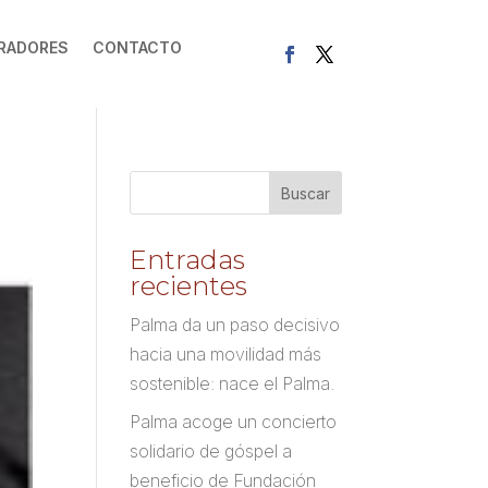
RADORES
CONTACTO
Entradas
recientes
Palma da un paso decisivo
hacia una movilidad más
sostenible: nace el Palma.
Palma acoge un concierto
solidario de góspel a
beneficio de Fundación