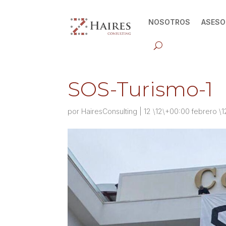
NOSOTROS
ASESO
SOS-Turismo-1
por
HairesConsulting
|
12 \12\+00:00 febrero \