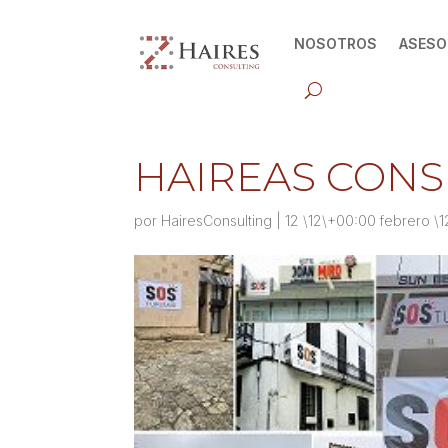
NOSOTROS
ASESO
HAIREAS CONS
por
HairesConsulting
|
12 \12\+00:00 febrero \