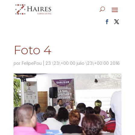
Foto 4
por
FelipePou
|
23 \23\+00:00 julio \23\+00:00 2016