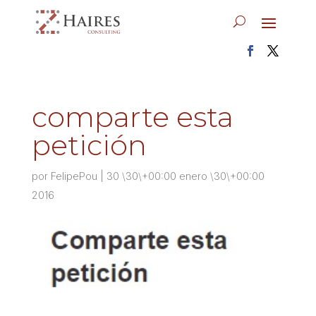
comparte esta
petición
por
FelipePou
|
30 \30\+00:00 enero \30\+00:00
2016