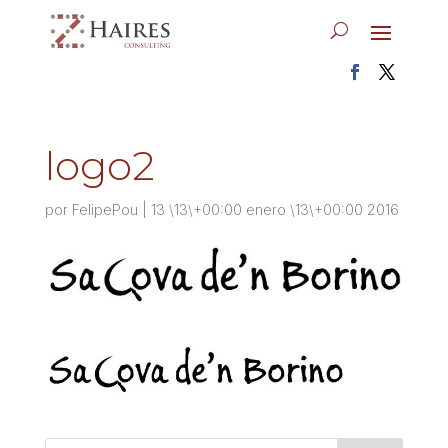
logo2
por
FelipePou
|
13 \13\+00:00 enero \13\+00:00 2016