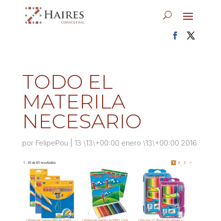
TODO EL
MATERILA
NECESARIO
por
FelipePou
|
13 \13\+00:00 enero \13\+00:00 2016