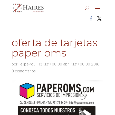
oferta de tarjetas
paper oms
por
FelipePou
|
13 \13\+00:00 abril \13\+00:00 2016
|
0 comentarios