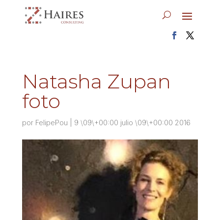
Natasha Zupan
foto
por
FelipePou
|
9 \09\+00:00 julio \09\+00:00 2016