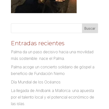
Entradas recientes
Palma da un paso decisivo hacia una movilidad
más sostenible: nace el Palma.
Palma acoge un concierto solidario de góspel a
beneficio de Fundación Nemo
Día Mundial de los Océanos
La llegada de Andbank a Mallorca: una apuesta
por el talento local y el potencial económico de
las islas.