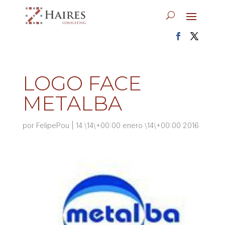
LOGO FACE
METALBA
por
FelipePou
|
14 \14\+00:00 enero \14\+00:00 2016