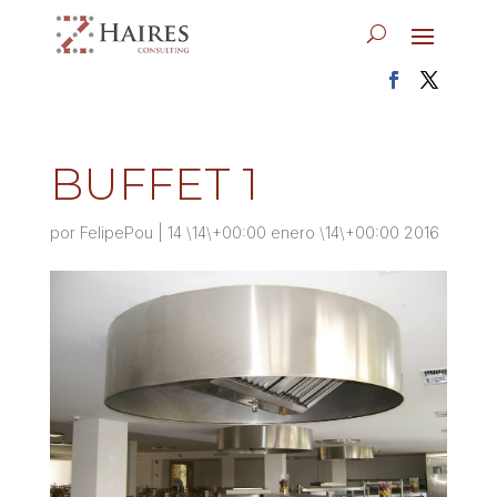
BUFFET 1
por
FelipePou
|
14 \14\+00:00 enero \14\+00:00 2016