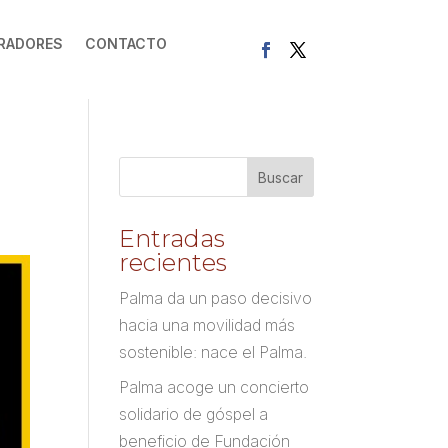
RADORES
CONTACTO
Entradas
recientes
Palma da un paso decisivo
hacia una movilidad más
sostenible: nace el Palma.
Palma acoge un concierto
solidario de góspel a
beneficio de Fundación