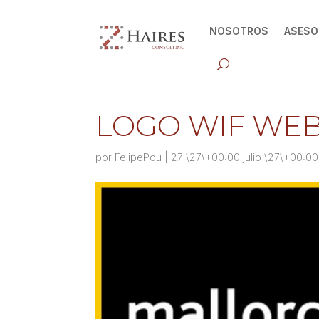
NOSOTROS
ASESO
LOGO WIF WE
por
FelipePou
|
27 \27\+00:00 julio \27\+00:0