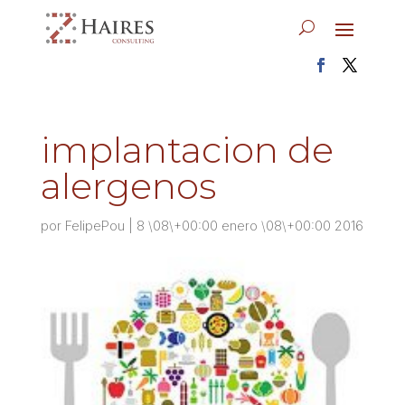
implantacion de
alergenos
por
FelipePou
|
8 \08\+00:00 enero \08\+00:00 2016