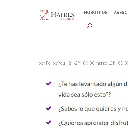
NOSOTROS
ASESO
1
por
FelipePou
|
21 \21\+00:00 marzo \21\+00:0