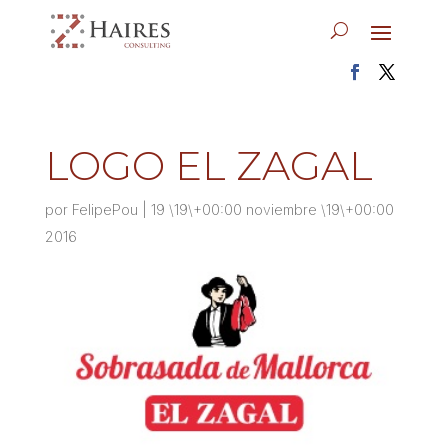
LOGO EL ZAGAL
por
FelipePou
|
19 \19\+00:00 noviembre \19\+00:00
2016