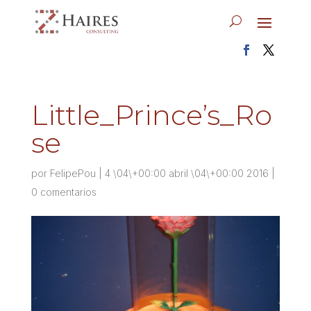
Little_Prince’s_Ro
se
por
FelipePou
|
4 \04\+00:00 abril \04\+00:00 2016
|
0 comentarios