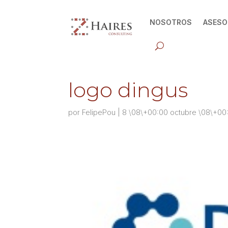
NOSOTROS
ASESO
logo dingus
por
FelipePou
|
8 \08\+00:00 octubre \08\+00