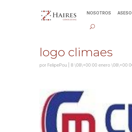
NOSOTROS
ASESO
logo climaes
por
FelipePou
|
8 \08\+00:00 enero \08\+00:0