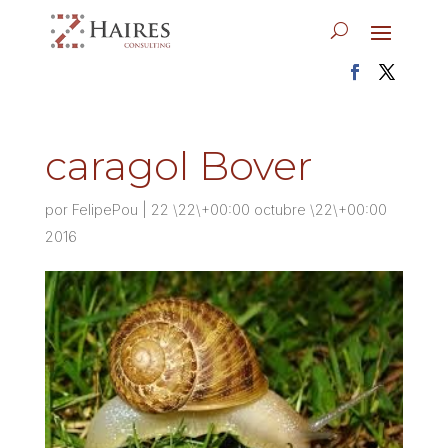
caragol Bover
por
FelipePou
|
22 \22\+00:00 octubre \22\+00:00
2016