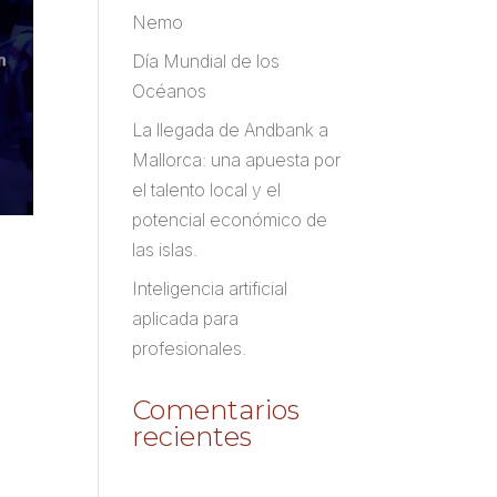
Nemo
Día Mundial de los
Océanos
La llegada de Andbank a
Mallorca: una apuesta por
el talento local y el
potencial económico de
las islas.
Inteligencia artificial
aplicada para
profesionales.
Comentarios
recientes