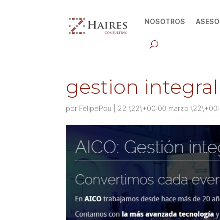
NOSOTROS
ASESO
gestion integra
por
FelipePou
|
22 \22\+00:00 marzo \22\+00