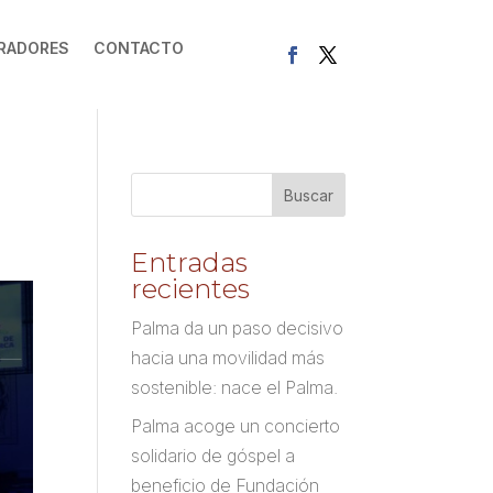
RADORES
CONTACTO
Entradas
recientes
Palma da un paso decisivo
hacia una movilidad más
sostenible: nace el Palma.
Palma acoge un concierto
solidario de góspel a
beneficio de Fundación