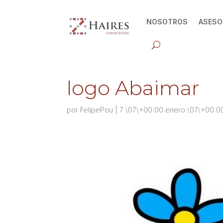
NOSOTROS
ASESO
logo Abaimar
por
FelipePou
|
7 \07\+00:00 enero \07\+00:0