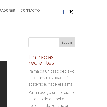
RADORES
CONTACTO
Entradas
recientes
Palma da un paso decisivo
hacia una movilidad más
sostenible: nace el Palma.
Palma acoge un concierto
solidario de góspel a
beneficio de Fundación