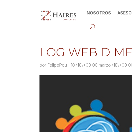
NOSOTROS
ASESO
LOG WEB DIM
por
FelipePou
|
18 \18\+00:00 marzo \18\+00:0