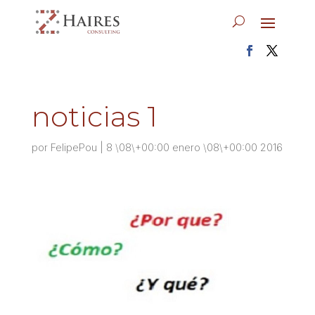
noticias 1
por
FelipePou
|
8 \08\+00:00 enero \08\+00:00 2016