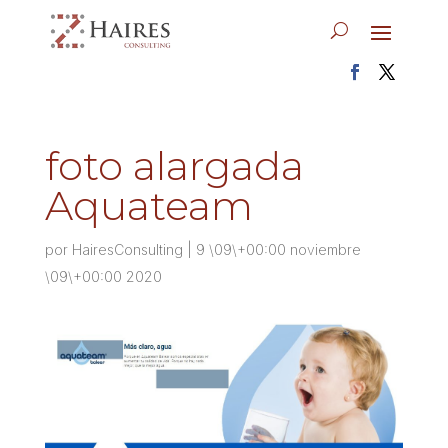
foto alargada
Aquateam
por
HairesConsulting
|
9 \09\+00:00 noviembre
\09\+00:00 2020