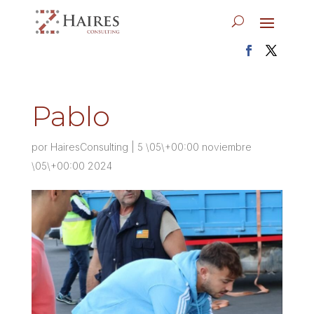
Pablo
por
HairesConsulting
|
5 \05\+00:00 noviembre
\05\+00:00 2024