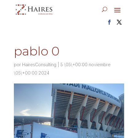
pablo 0
por
HairesConsulting
|
5 \05\+00:00 noviembre
\05\+00:00 2024