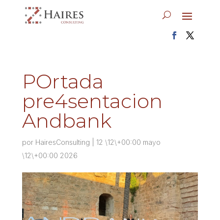
POrtada
pre4sentacion
Andbank
por
HairesConsulting
|
12 \12\+00:00 mayo
\12\+00:00 2026