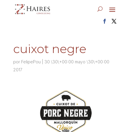
cuixot negre
por
FelipePou
|
30 \30\+00:00 mayo \30\+00:00
2017