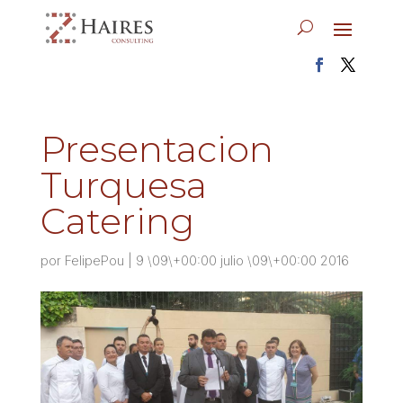
Presentacion
Turquesa
Catering
por
FelipePou
|
9 \09\+00:00 julio \09\+00:00 2016