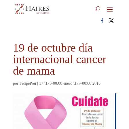
19 de octubre día
internacional cancer
de mama
por
FelipePou
|
17 \17\+00:00 enero \17\+00:00 2016