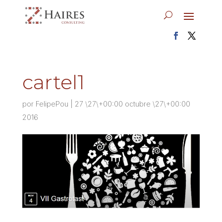
cartel1
por
FelipePou
|
27 \27\+00:00 octubre \27\+00:00
2016