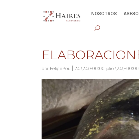
NOSOTROS
ASESO
ELABORACION
por
FelipePou
|
24 \24\+00:00 julio \24\+00:0