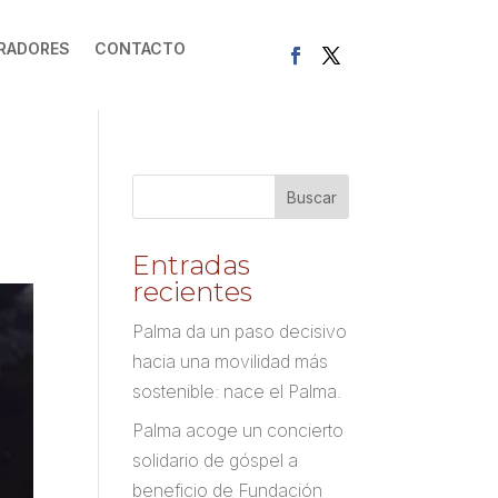
RADORES
CONTACTO
Entradas
recientes
Palma da un paso decisivo
hacia una movilidad más
sostenible: nace el Palma.
Palma acoge un concierto
solidario de góspel a
beneficio de Fundación