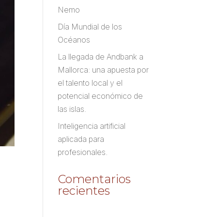
Nemo
Día Mundial de los
Océanos
La llegada de Andbank a
Mallorca: una apuesta por
el talento local y el
potencial económico de
las islas.
Inteligencia artificial
aplicada para
profesionales.
Comentarios
recientes