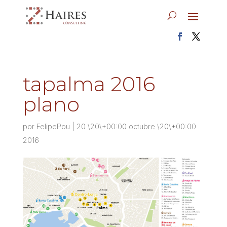
tapalma 2016
plano
por
FelipePou
|
20 \20\+00:00 octubre \20\+00:00
2016