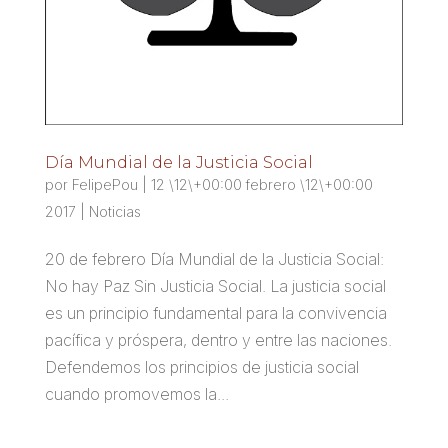
Día Mundial de la Justicia Social
por
FelipePou
|
12 \12\+00:00 febrero \12\+00:00
2017
|
Noticias
20 de febrero Día Mundial de la Justicia Social:
No hay Paz Sin Justicia Social. La justicia social
es un principio fundamental para la convivencia
pacífica y próspera, dentro y entre las naciones.
Defendemos los principios de justicia social
cuando promovemos la...