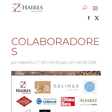
COLABORADORE
S
por
FelipePou
|
7 \07\+00:00 julio \07\+00:00 2016