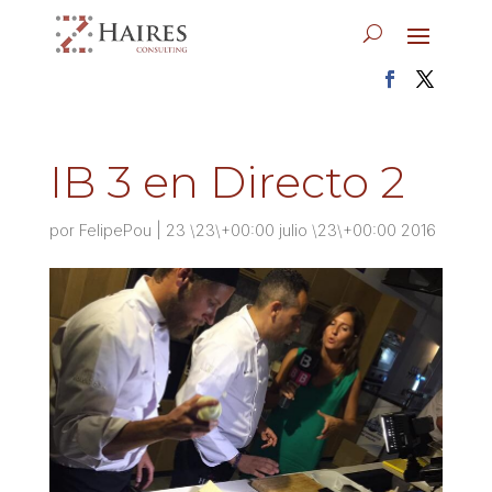
IB 3 en Directo 2
por
FelipePou
|
23 \23\+00:00 julio \23\+00:00 2016