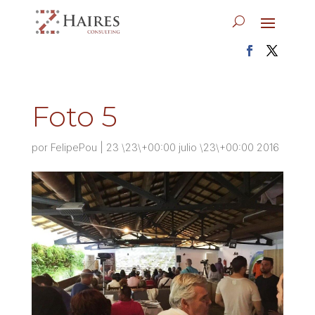
Foto 5
por
FelipePou
|
23 \23\+00:00 julio \23\+00:00 2016