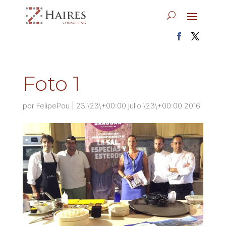
Foto 1
por
FelipePou
|
23 \23\+00:00 julio \23\+00:00 2016