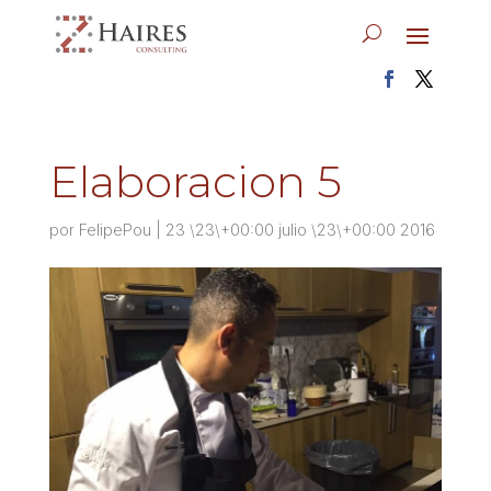
Elaboracion 5
por
FelipePou
|
23 \23\+00:00 julio \23\+00:00 2016