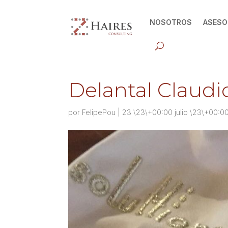
NOSOTROS
ASESO
Delantal Claud
por
FelipePou
|
23 \23\+00:00 julio \23\+00:0