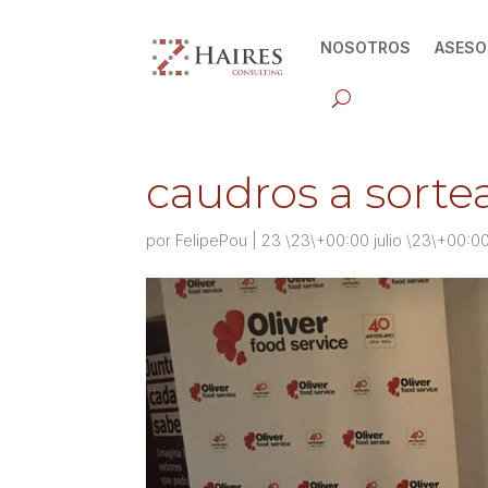
NOSOTROS
ASESO
caudros a sorte
por
FelipePou
|
23 \23\+00:00 julio \23\+00:0